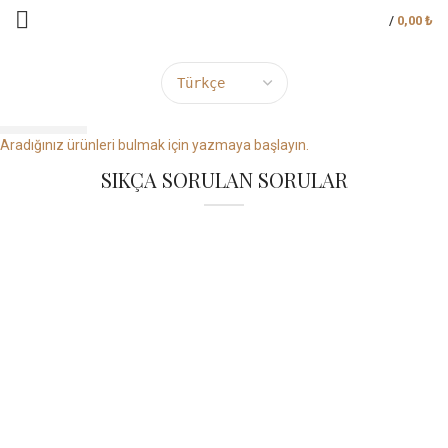
/
0,00
₺
ARAMA
Aradığınız ürünleri bulmak için yazmaya başlayın.
SIKÇA SORULAN SORULAR
ALIŞVERİŞ HAKKINDA
Siparişim ne zaman elime ulaşır?
Hafta içi saat 15:00a, Cumartesi saat 12:00a kadar verilen
siparişleriniz 3 iş günü içerisinde PTT Kargo aracılığıyla teslim
edilir.
esamer.com.tr adresine mobil cihazlardan erişebilir
miyim?