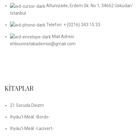
Altunizade, Erdem Sk. No:1, 34662 Üsküdar/
İstanbul
Telefon: + (0216) 343 15 33
Mail Adresi:
ehlisunnetakademisi@gmail.com
KİTAPLAR
21 Soruda Deizm
İhyâu’l-Meâl -Bordo-
İhyâu’l-Meâl -Lacivert-